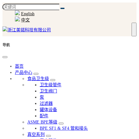
English
中文
导航
首页
产品中心
食品卫生级
卫生级管件
卫生阀门
泵
过滤器
罐体设备
配件
ASME BPE等级
BPE SF1 & SF4 管和接头
真空系列