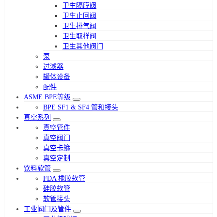
卫生隔膜阀
卫生止回阀
卫生排气阀
卫生取样阀
卫生其他阀门
泵
过滤器
罐体设备
配件
ASME BPE等级
BPE SF1 & SF4 管和接头
真空系列
真空管件
真空阀门
真空卡箍
真空定制
饮料软管
FDA 橡胶软管
硅胶软管
软管接头
工业阀门及管件