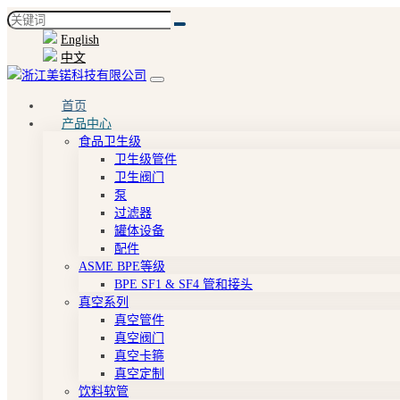
English
中文
首页
产品中心
食品卫生级
卫生级管件
卫生阀门
泵
过滤器
罐体设备
配件
ASME BPE等级
BPE SF1 & SF4 管和接头
真空系列
真空管件
真空阀门
真空卡箍
真空定制
饮料软管