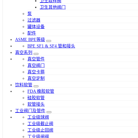
卫生取样阀
卫生其他阀门
泵
过滤器
罐体设备
配件
ASME BPE等级
BPE SF1 & SF4 管和接头
真空系列
真空管件
真空阀门
真空卡箍
真空定制
饮料软管
FDA 橡胶软管
硅胶软管
软管接头
工业阀门及管件
工业级球阀
工业级截止阀
工业级止回阀
工业级闸阀