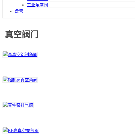
工业角座阀
盘管
真空阀门