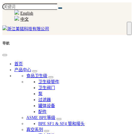
English
中文
导航
首页
产品中心
食品卫生级
卫生级管件
卫生阀门
泵
过滤器
罐体设备
配件
ASME BPE等级
BPE SF1 & SF4 管和接头
真空系列