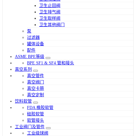
卫生止回阀
卫生排气阀
卫生取样阀
卫生其他阀门
泵
过滤器
罐体设备
配件
ASME BPE等级
BPE SF1 & SF4 管和接头
真空系列
真空管件
真空阀门
真空卡箍
真空定制
饮料软管
FDA 橡胶软管
硅胶软管
软管接头
工业阀门及管件
工业级球阀