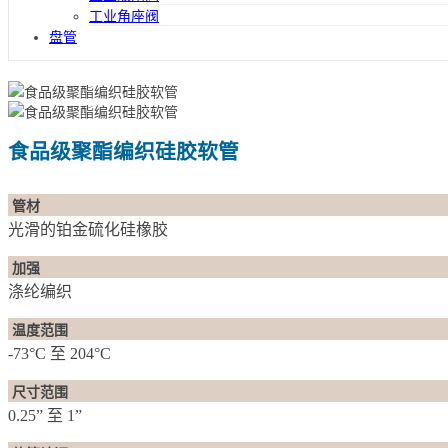
工业角座阀
盘管
食品级聚酯编织硅胶软管
管材
光滑的铂金硫化硅橡胶
加强
涤纶编织
温度范围
-73°C 至 204°C
尺寸范围
0.25” 至 1”