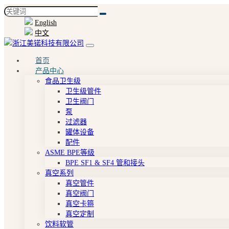
English
中文
首页
产品中心
食品卫生级
卫生级管件
卫生阀门
泵
过滤器
罐体设备
配件
ASME BPE等级
BPE SF1 & SF4 管和接头
真空系列
真空管件
真空阀门
真空卡箍
真空定制
饮料软管