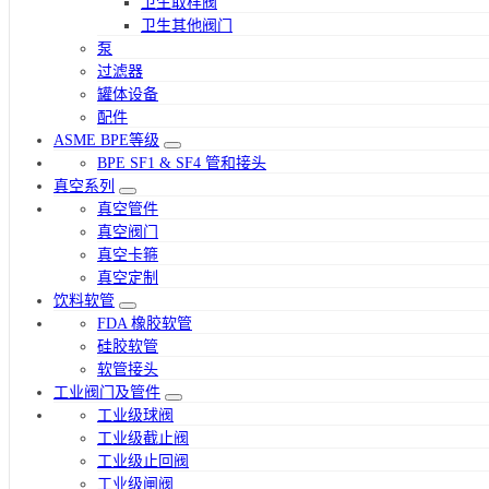
卫生取样阀
卫生其他阀门
泵
过滤器
罐体设备
配件
ASME BPE等级
BPE SF1 & SF4 管和接头
真空系列
真空管件
真空阀门
真空卡箍
真空定制
饮料软管
FDA 橡胶软管
硅胶软管
软管接头
工业阀门及管件
工业级球阀
工业级截止阀
工业级止回阀
工业级闸阀