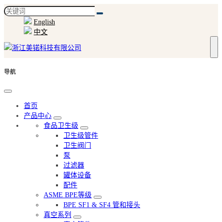
English
中文
导航
首页
产品中心
食品卫生级
卫生级管件
卫生阀门
泵
过滤器
罐体设备
配件
ASME BPE等级
BPE SF1 & SF4 管和接头
真空系列