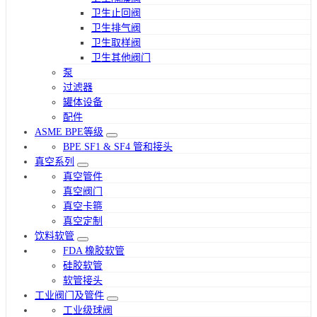
卫生止回阀
卫生排气阀
卫生取样阀
卫生其他阀门
泵
过滤器
罐体设备
配件
ASME BPE等级
BPE SF1 & SF4 管和接头
真空系列
真空管件
真空阀门
真空卡箍
真空定制
饮料软管
FDA 橡胶软管
硅胶软管
软管接头
工业阀门及管件
工业级球阀