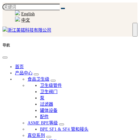
English
中文
导航
首页
产品中心
食品卫生级
卫生级管件
卫生阀门
泵
过滤器
罐体设备
配件
ASME BPE等级
BPE SF1 & SF4 管和接头
真空系列