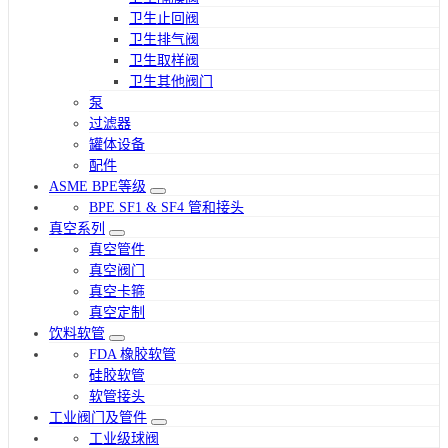
卫生止回阀
卫生排气阀
卫生取样阀
卫生其他阀门
泵
过滤器
罐体设备
配件
ASME BPE等级
BPE SF1 & SF4 管和接头
真空系列
真空管件
真空阀门
真空卡箍
真空定制
饮料软管
FDA 橡胶软管
硅胶软管
软管接头
工业阀门及管件
工业级球阀