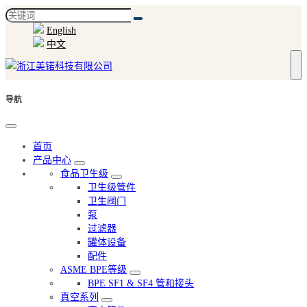
English
中文
导航
首页
产品中心
食品卫生级
卫生级管件
卫生阀门
泵
过滤器
罐体设备
配件
ASME BPE等级
BPE SF1 & SF4 管和接头
真空系列