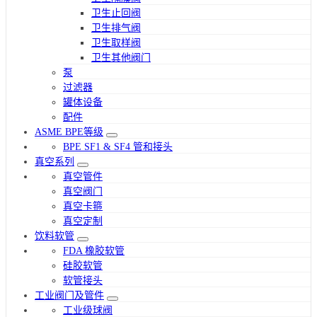
卫生止回阀
卫生排气阀
卫生取样阀
卫生其他阀门
泵
过滤器
罐体设备
配件
ASME BPE等级
BPE SF1 & SF4 管和接头
真空系列
真空管件
真空阀门
真空卡箍
真空定制
饮料软管
FDA 橡胶软管
硅胶软管
软管接头
工业阀门及管件
工业级球阀