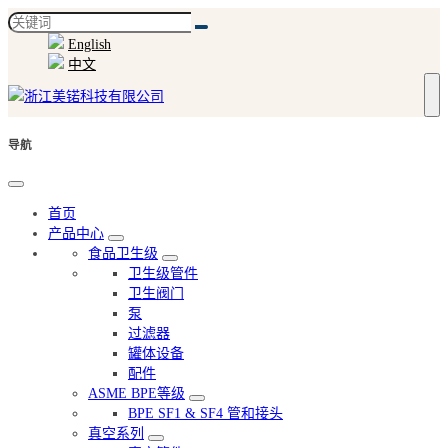
English
中文
导航
首页
产品中心
食品卫生级
卫生级管件
卫生阀门
泵
过滤器
罐体设备
配件
ASME BPE等级
BPE SF1 & SF4 管和接头
真空系列