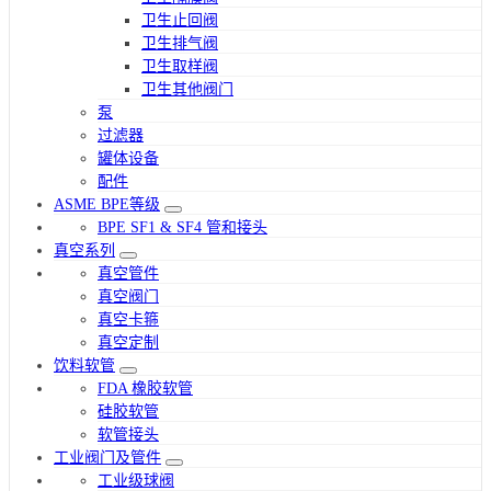
卫生止回阀
卫生排气阀
卫生取样阀
卫生其他阀门
泵
过滤器
罐体设备
配件
ASME BPE等级
BPE SF1 & SF4 管和接头
真空系列
真空管件
真空阀门
真空卡箍
真空定制
饮料软管
FDA 橡胶软管
硅胶软管
软管接头
工业阀门及管件
工业级球阀