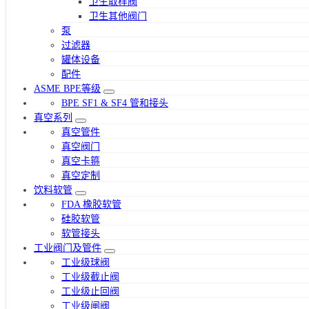
卫生取样阀
卫生其他阀门
泵
过滤器
罐体设备
配件
ASME BPE等级
BPE SF1 & SF4 管和接头
真空系列
真空管件
真空阀门
真空卡箍
真空定制
饮料软管
FDA 橡胶软管
硅胶软管
软管接头
工业阀门及管件
工业级球阀
工业级截止阀
工业级止回阀
工业级闸阀