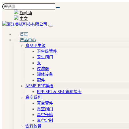
English
中文
首页
产品中心
食品卫生级
卫生级管件
卫生阀门
泵
过滤器
罐体设备
配件
ASME BPE等级
BPE SF1 & SF4 管和接头
真空系列
真空管件
真空阀门
真空卡箍
真空定制
饮料软管