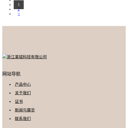
<
1
2
>
网站导航
产品中心
关于我们
证书
新闻与展览
联系我们