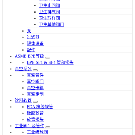
卫生止回阀
卫生排气阀
卫生取样阀
卫生其他阀门
泵
过滤器
罐体设备
配件
ASME BPE等级
BPE SF1 & SF4 管和接头
真空系列
真空管件
真空阀门
真空卡箍
真空定制
饮料软管
FDA 橡胶软管
硅胶软管
软管接头
工业阀门及管件
工业级球阀