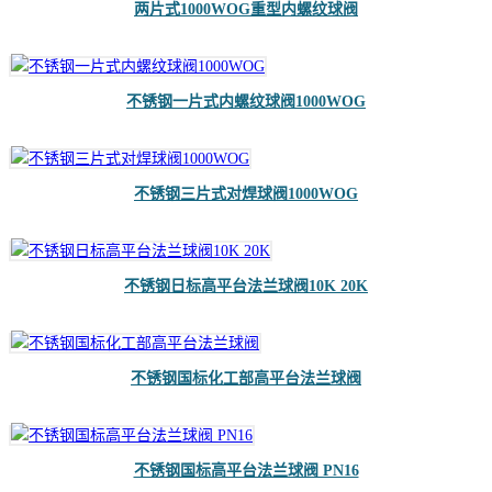
两片式1000WOG重型内螺纹球阀
不锈钢一片式内螺纹球阀1000WOG
不锈钢三片式对焊球阀1000WOG
不锈钢日标高平台法兰球阀10K 20K
不锈钢国标化工部高平台法兰球阀
不锈钢国标高平台法兰球阀 PN16