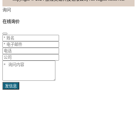
询问
在线询价
发信息