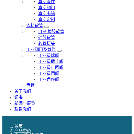
真空管件
真空阀门
真空卡箍
真空定制
饮料软管
FDA 橡胶软管
硅胶软管
软管接头
工业阀门及管件
工业级球阀
工业级截止阀
工业级止回阀
工业级闸阀
工业角座阀
盘管
关于我们
证书
新闻与展览
联系我们
首页
产品中心